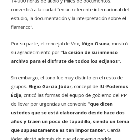
14.000 horas de audio y miles de documentos,
convertirá a la ciudad “en un referente internacional del
estudio, la documentación y la interpretación sobre el
flamenco”.
Por su parte, el concejal de Vox,
Iñigo Osuna
, mostró
su agradecimiento por
“la cesión de su inmenso
archivo para el disfrute de todos los ecijanos”
.
Sin embargo, el tono fue muy distinto en el resto de
grupos.
Eligio García Jódar
, concejal de
IU-Podemos
Écija
, criticó las formas del equipo de gobierno del PP
de llevar por urgencias un convenio
“que dicen
ustedes que se está elaborando desde hace dos
años y traen un poco de tapadillo, siendo un tema
que supuestamente es tan importante”
. García
Jódar alertó además de que el convenio podría