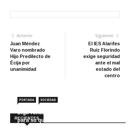
Navegación
Artículo
Sigui
Anterior
Siguiente
anterior
artíc
Juan Méndez
El IES Alarifes
de
Varo nombrado
Ruiz Florindo
entradas
Hijo Predilecto de
exige seguridad
Écija por
ante el mal
unanimidad
estado del
centro
PORTADA
SOCIEDAD
DigiPrensa selecciona a Écija al Día
RECIENTES
para su quiosco mundial
8 Agosto, 2026