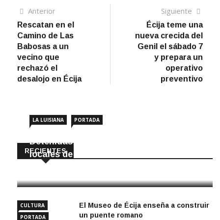
Navegación
Artículo
Sigui
Anterior
Siguiente
anterior
artíc
Rescatan en el
Écija teme una
de
Camino de Las
nueva crecida del
entradas
Babosas a un
Genil el sábado 7
vecino que
y prepara un
rechazó el
operativo
desalojo en Écija
preventivo
LA LUISIANA
PORTADA
Detenidas dos personas por robar en
RECIENTES
locales de La Luisiana
6 Agosto, 2026
El Museo de Écija enseña a construir
CULTURA
un puente romano
PORTADA