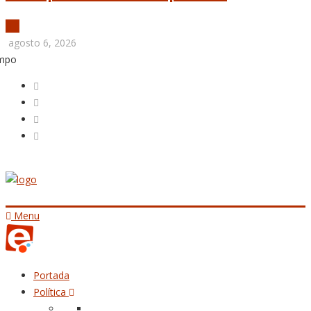
agosto 6, 2026
empo
Menu
Portada
Política