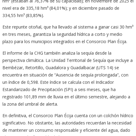
hm³ (estaban al 76,37% de su capacidad); en noviembre de 2025 el
nivel era de 335,18 hm³ (84,01%); y en diciembre pasado de
334,55 hm³ (83,85%).
Este repunte otoñal, que ha llevado al sistema a ganar casi 30 hm³
en tres meses, garantiza la seguridad hídrica a corto y medio
plazo para los municipios integrados en el Consorcio Plan Écija.
El informe de la CHG también analiza la sequía desde la
perspectiva climática. La Unidad Territorial de Sequía que incluye a
Bembézar, Retortillo, Guadalora y Guadalbacar (UTS 14) se
encuentra en situación de “Ausencia de sequía prolongada”, con
un índice de 0,598. Este índice se calcula con el Indicador
Estandarizado de Precipitación (SPI) a seis meses, que ha
registrado 101,89 mm de lluvia en el último semestre, alejando a
la zona del umbral de alerta.
En definitiva, el Consorcio Plan Écija cuenta con un colchón hídrico
significativo. No obstante, las autoridades recuerdan la necesidad
de mantener un consumo responsable y eficiente del agua, dado