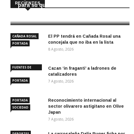
RECIENTES
para su quiosco mundial
8 Agosto, 2026
El PP tendrá en Cañada Rosal una
CAÑADA ROSAL
concejala que no iba en la lista
PORTADA
8 Agosto, 2026
FUENTES DE
Cazan ‘in fraganti’ a ladrones de
ANDALUCÍA
catalizadores
PORTADA
7 Agosto, 2026
Reconocimiento internacional al
PORTADA
sector olivarero astigitano en Olive
SOCIEDAD
Japan
7 Agosto, 2026
La carrosaleña Dalía Ruger ficha por
DEPORTES