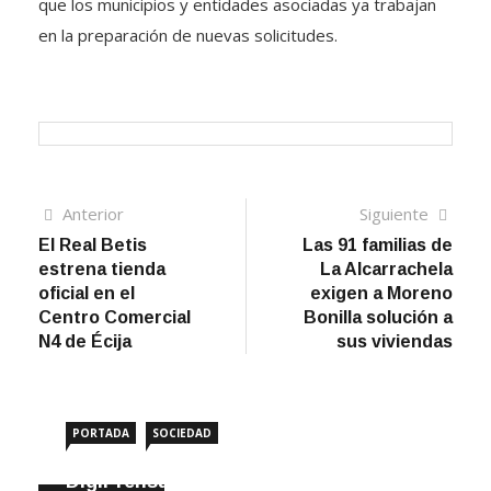
que los municipios y entidades asociadas ya trabajan
en la preparación de nuevas solicitudes.
Navegación
Artículo
Sigui
Anterior
Siguiente
anterior
artíc
El Real Betis
Las 91 familias de
de
estrena tienda
La Alcarrachela
entradas
oficial en el
exigen a Moreno
Centro Comercial
Bonilla solución a
N4 de Écija
sus viviendas
PORTADA
SOCIEDAD
DigiPrensa selecciona a Écija al Día