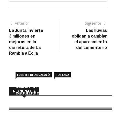
Navegación
Artículo
Sigui
Anterior
Siguiente
anterior
artíc
La Junta invierte
Las lluvias
de
3 millones en
obligan a cambiar
entradas
mejoras en la
el aparcamiento
carretera de La
del cementerio
Rambla a Écija
FUENTES DE ANDALUCÍA
PORTADA
Cazan ‘in fraganti’ a ladrones de
RECIENTES
catalizadores
7 Agosto, 2026