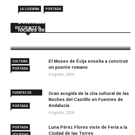
LA LUISIANA
PORTADA
Detenidas dos personas por robar en
RECIENTES
locales de La Luisiana
6 Agosto, 2026
El Museo de Écija enseña a construir
CULTURA
un puente romano
PORTADA
6 Agosto, 2026
FUENTES DE
Gran acogida de la cita cultural de las
ANDALUCÍA
Noches del Castillo en Fuentes de
Andalucía
PORTADA
6 Agosto, 2026
Luna Pérez Flores viste de Feria a la
PORTADA
Ciudad de las Torres
SOCIEDAD