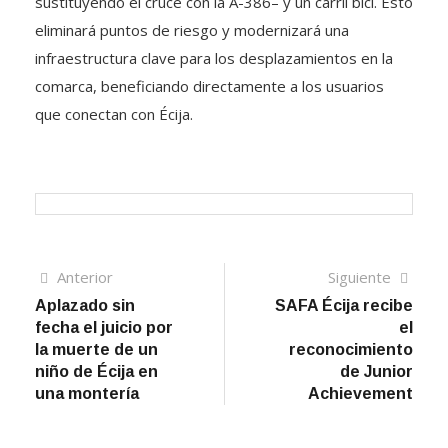
sustituyendo el cruce con la A-386– y un carril bici. Esto
eliminará puntos de riesgo y modernizará una
infraestructura clave para los desplazamientos en la
comarca, beneficiando directamente a los usuarios
que conectan con Écija.
Navegación
Artículo
Sigui
Anterior
Siguiente
anterior
artíc
Aplazado sin
SAFA Écija recibe
de
fecha el juicio por
el
entradas
la muerte de un
reconocimiento
niño de Écija en
de Junior
una montería
Achievement