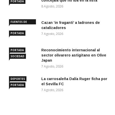
concejala que no iba en la lista
PORTADA
8 Agosto, 2026
FUENTES DE
Cazan ‘in fraganti’ a ladrones de
ANDALUCÍA
catalizadores
PORTADA
7 Agosto, 2026
Reconocimiento internacional al
PORTADA
sector olivarero astigitano en Olive
SOCIEDAD
Japan
7 Agosto, 2026
La carrosaleña Dalía Ruger ficha por
DEPORTES
el Sevilla FC
PORTADA
7 Agosto, 2026