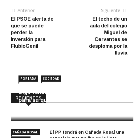
Navegación
Artículo
Sigui
Anterior
Siguiente
anterior
artíc
El PSOE alerta de
El techo de un
de
que se puede
aula del colegio
entradas
perder la
Miguel de
inversión para
Cervantes se
FlubioGenil
desploma por la
lluvia
PORTADA
SOCIEDAD
DigiPrensa selecciona a Écija al Día
RECIENTES
para su quiosco mundial
8 Agosto, 2026
El PP tendrá en Cañada Rosal una
CAÑADA ROSAL