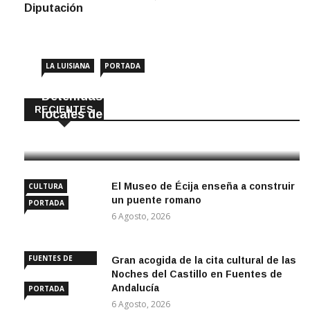
Diputación
LA LUISIANA
PORTADA
Detenidas dos personas por robar en
RECIENTES
locales de La Luisiana
6 Agosto, 2026
El Museo de Écija enseña a construir
CULTURA
un puente romano
PORTADA
6 Agosto, 2026
FUENTES DE
Gran acogida de la cita cultural de las
ANDALUCÍA
Noches del Castillo en Fuentes de
Andalucía
PORTADA
6 Agosto, 2026