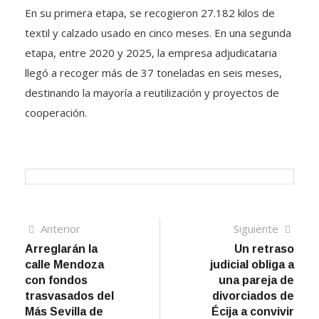
En su primera etapa, se recogieron 27.182 kilos de
textil y calzado usado en cinco meses. En una segunda
etapa, entre 2020 y 2025, la empresa adjudicataria
llegó a recoger más de 37 toneladas en seis meses,
destinando la mayoría a reutilización y proyectos de
cooperación.
Navegación
Artículo
Sigui
Anterior
Siguiente
anterior
artíc
Arreglarán la
Un retraso
de
calle Mendoza
judicial obliga a
entradas
con fondos
una pareja de
trasvasados del
divorciados de
Más Sevilla de
Écija a convivir