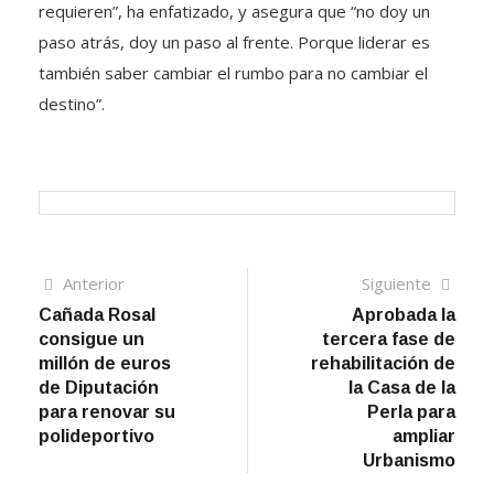
requieren”, ha enfatizado, y asegura que “no doy un
paso atrás, doy un paso al frente. Porque liderar es
también saber cambiar el rumbo para no cambiar el
destino”.
Navegación
Artículo
Sigui
Anterior
Siguiente
anterior
artíc
Cañada Rosal
Aprobada la
de
consigue un
tercera fase de
entradas
millón de euros
rehabilitación de
de Diputación
la Casa de la
para renovar su
Perla para
polideportivo
ampliar
Urbanismo