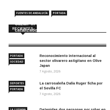
FUENTES DE ANDALUCÍA
PORTADA
Cazan ‘in fraganti’ a ladrones de
RECIENTES
catalizadores
7 Agosto, 2026
Reconocimiento internacional al
PORTADA
sector olivarero astigitano en Olive
SOCIEDAD
Japan
7 Agosto, 2026
La carrosaleña Dalía Ruger ficha por
DEPORTES
el Sevilla FC
PORTADA
7 Agosto, 2026
Detenidas dos personas por robar en
LA LUISIANA