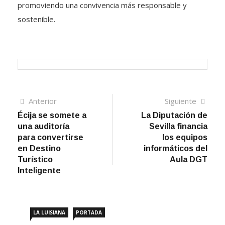
promoviendo una convivencia más responsable y
sostenible.
Navegación
Artículo
Sigui
Anterior
Siguiente
anterior
artíc
Écija se somete a
La Diputación de
de
una auditoría
Sevilla financia
entradas
para convertirse
los equipos
en Destino
informáticos del
Turístico
Aula DGT
Inteligente
LA LUISIANA
PORTADA