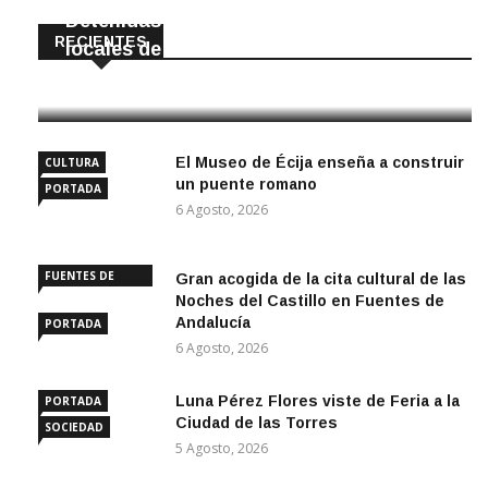
Detenidas dos personas por robar en
RECIENTES
locales de La Luisiana
6 Agosto, 2026
El Museo de Écija enseña a construir
CULTURA
un puente romano
PORTADA
6 Agosto, 2026
FUENTES DE
Gran acogida de la cita cultural de las
ANDALUCÍA
Noches del Castillo en Fuentes de
Andalucía
PORTADA
6 Agosto, 2026
Luna Pérez Flores viste de Feria a la
PORTADA
Ciudad de las Torres
SOCIEDAD
5 Agosto, 2026