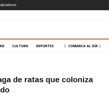
talizadores
DAD
CULTURA
DEPORTES
COMARCA AL DÍA
aga de ratas que coloniza
ado