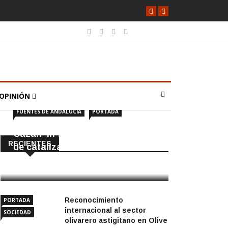
OPINIÓN
FUENTES DE ANDALUCÍA
PORTADA
Cazan ‘in fraganti’ a ladrones
RECIENTES
de catalizadores
7 Agosto, 2026
Reconocimiento
PORTADA
internacional al sector
SOCIEDAD
olivarero astigitano en Olive