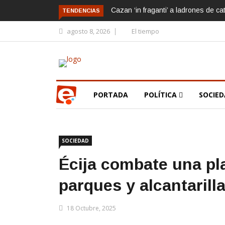
Cazan ‘in fraganti’ a ladrones de ca
TENDENCIAS
agosto 8, 2026
El tiempo
PORTADA
POLÍTICA
SOCIE
SOCIEDAD
Écija combate una pl
parques y alcantarill
18 Octubre, 2025