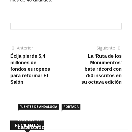
Navegación
Artículo
Sigui
Anterior
Siguiente
anterior
artíc
Écija pierde 5,4
La ‘Ruta de los
de
millones de
Monumentos’
entradas
fondos europeos
bate récord con
para reformar El
750 inscritos en
Salón
su octava edición
FUENTES DE ANDALUCÍA
PORTADA
Cazan ‘in fraganti’ a ladrones de
RECIENTES
catalizadores