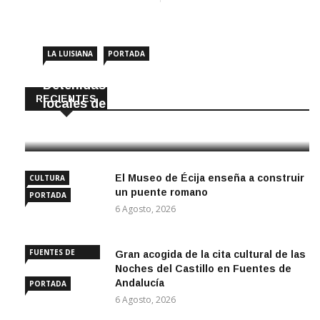
LA LUISIANA
PORTADA
Detenidas dos personas por robar en
RECIENTES
locales de La Luisiana
6 Agosto, 2026
El Museo de Écija enseña a construir
CULTURA
un puente romano
PORTADA
6 Agosto, 2026
FUENTES DE
Gran acogida de la cita cultural de las
ANDALUCÍA
Noches del Castillo en Fuentes de
Andalucía
PORTADA
6 Agosto, 2026