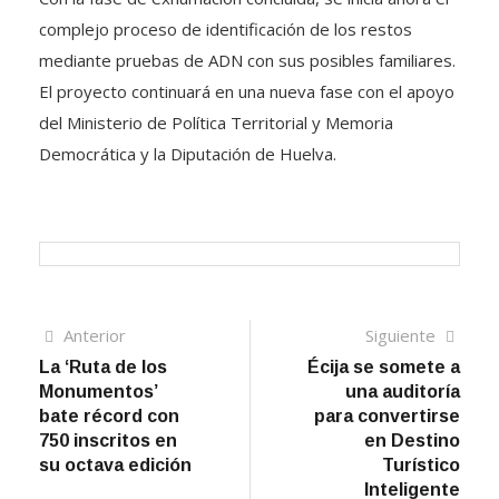
complejo proceso de identificación de los restos
mediante pruebas de ADN con sus posibles familiares.
El proyecto continuará en una nueva fase con el apoyo
del Ministerio de Política Territorial y Memoria
Democrática y la Diputación de Huelva.
Navegación
Artículo
Sigui
Anterior
Siguiente
anterior
artíc
La ‘Ruta de los
Écija se somete a
de
Monumentos’
una auditoría
entradas
bate récord con
para convertirse
750 inscritos en
en Destino
su octava edición
Turístico
Inteligente