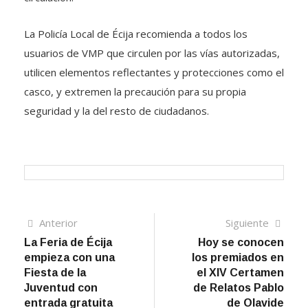
La Policía Local de Écija recomienda a todos los
usuarios de VMP que circulen por las vías autorizadas,
utilicen elementos reflectantes y protecciones como el
casco, y extremen la precaución para su propia
seguridad y la del resto de ciudadanos.
Navegación
Artículo
Sigui
Anterior
Siguiente
anterior
artíc
La Feria de Écija
Hoy se conocen
de
empieza con una
los premiados en
entradas
Fiesta de la
el XIV Certamen
Juventud con
de Relatos Pablo
entrada gratuita
de Olavide