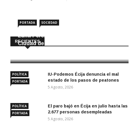
PORTADA
SOCIEDAD
Luna Pérez Flores viste de Feria a la
RECIENTES
Ciudad de las Torres
5 Agosto, 2026
IU-Podemos Écija denuncia el mal
POLÍTICA
estado de los pasos de peatones
PORTADA
5 Agosto, 2026
El paro bajó en Écija en julio hasta las
POLÍTICA
2.677 personas desempleadas
PORTADA
5 Agosto, 2026