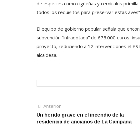
de especies como cigüeñas y cernícalos primill
todos los requisitos para preservar estas aves”
El equipo de gobierno popular señala que encont
subvención “infradotada” de 675.000 euros, insuf
proyecto, reduciendo a 12 intervenciones el PST
alcaldesa.
Navegación
Artículo
Anterior
anterior
Un herido grave en el incendio de la
de
residencia de ancianos de La Campana
entradas