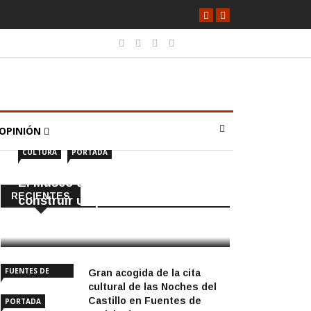
OPINIÓN
CULTURA
PORTADA
El Museo de Écija enseña a
RECIENTES
construir un puente romano
6 Agosto, 2026
FUENTES DE
Gran acogida de la cita
ANDALUCÍA
cultural de las Noches del
Castillo en Fuentes de
PORTADA