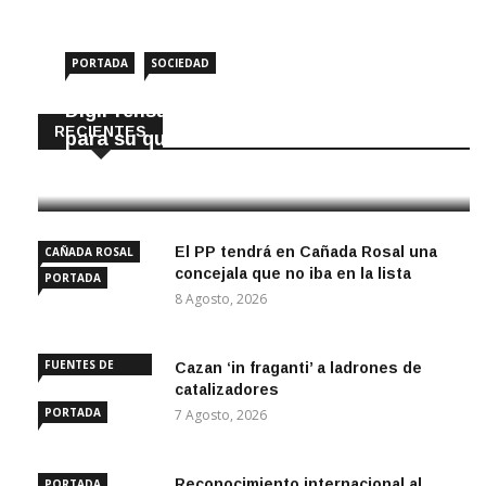
PORTADA
SOCIEDAD
DigiPrensa selecciona a Écija al Día
RECIENTES
para su quiosco mundial
8 Agosto, 2026
El PP tendrá en Cañada Rosal una
CAÑADA ROSAL
concejala que no iba en la lista
PORTADA
8 Agosto, 2026
FUENTES DE
Cazan ‘in fraganti’ a ladrones de
ANDALUCÍA
catalizadores
PORTADA
7 Agosto, 2026
Reconocimiento internacional al
PORTADA