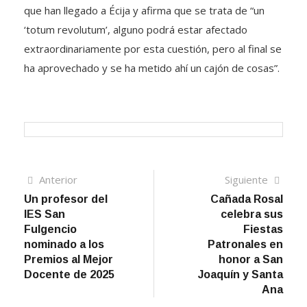
que han llegado a Écija y afirma que se trata de “un
‘totum revolutum’, alguno podrá estar afectado
extraordinariamente por esta cuestión, pero al final se
ha aprovechado y se ha metido ahí un cajón de cosas”.
Navegación
Artículo
Sigui
Anterior
Siguiente
anterior
artíc
Un profesor del
Cañada Rosal
de
IES San
celebra sus
entradas
Fulgencio
Fiestas
nominado a los
Patronales en
Premios al Mejor
honor a San
Docente de 2025
Joaquín y Santa
Ana