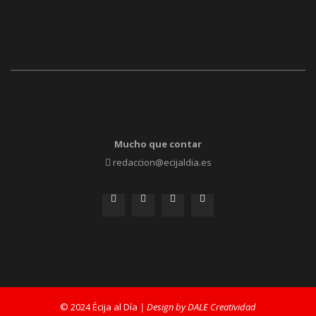
Mucho que contar
redaccion@ecijaldia.es
© 2024 Écija al Día
| Design by DALE Creatividad