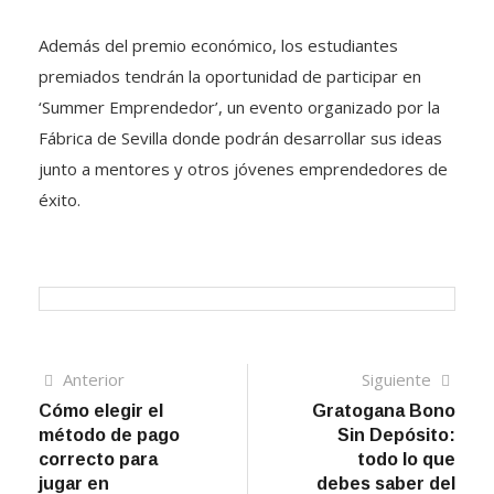
Además del premio económico, los estudiantes
premiados tendrán la oportunidad de participar en
‘Summer Emprendedor’, un evento organizado por la
Fábrica de Sevilla donde podrán desarrollar sus ideas
junto a mentores y otros jóvenes emprendedores de
éxito.
Navegación
Artículo
Sigui
Anterior
Siguiente
anterior
artíc
Cómo elegir el
Gratogana Bono
de
método de pago
Sin Depósito:
entradas
correcto para
todo lo que
jugar en
debes saber del