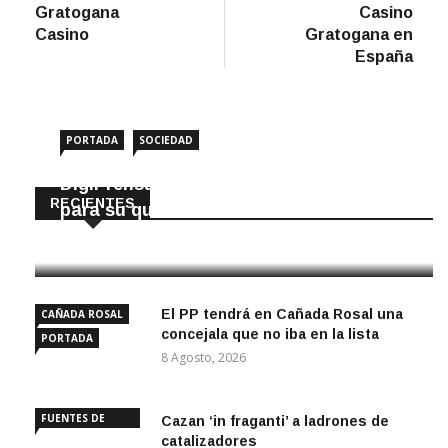
Gratogana
Casino
Casino
Gratogana en
España
PORTADA
SOCIEDAD
DigiPrensa selecciona a Écija al Día
RECIENTES
para su quiosco mundial
8 Agosto, 2026
El PP tendrá en Cañada Rosal una
CAÑADA ROSAL
concejala que no iba en la lista
PORTADA
8 Agosto, 2026
FUENTES DE
Cazan ‘in fraganti’ a ladrones de
ANDALUCÍA
catalizadores