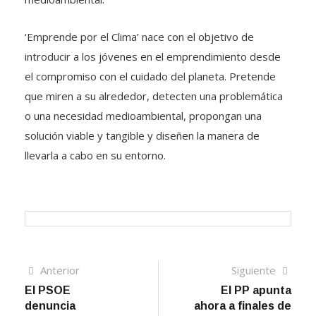
‘Emprende por el Clima’ nace con el objetivo de
introducir a los jóvenes en el emprendimiento desde
el compromiso con el cuidado del planeta. Pretende
que miren a su alrededor, detecten una problemática
o una necesidad medioambiental, propongan una
solución viable y tangible y diseñen la manera de
llevarla a cabo en su entorno.
Navegación
Artículo
Sigui
Anterior
Siguiente
anterior
artíc
El PSOE
El PP apunta
de
denuncia
ahora a finales de