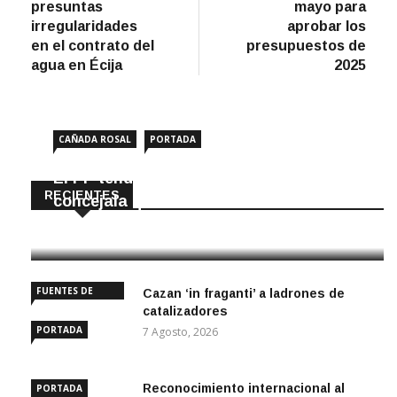
entradas
presuntas
mayo para
irregularidades
aprobar los
en el contrato del
presupuestos de
agua en Écija
2025
CAÑADA ROSAL
PORTADA
El PP tendrá en Cañada Rosal una
RECIENTES
concejala que no iba en la lista
8 Agosto, 2026
FUENTES DE
Cazan ‘in fraganti’ a ladrones de
ANDALUCÍA
catalizadores
PORTADA
7 Agosto, 2026
Reconocimiento internacional al
PORTADA