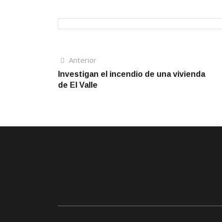
Navegación
Artículo
Anterior
anterior
Investigan el incendio de una vivienda
de
de El Valle
entradas