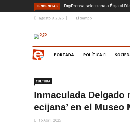
DigiPrensa selecciona a Écija al D
TENDENCIAS
agosto 8, 2026
El tiempo
PORTADA
POLÍTICA
SOCIE
CULTURA
Inmaculada Delgado 
ecijana’ en el Museo 
16 Abril, 2025