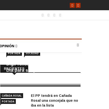
OPINIÓN
PORTADA
SOCIEDAD
DigiPrensa selecciona a Écija al
RECIENTES
Día para su quiosco mundial
8 Agosto, 2026
El PP tendrá en Cañada
CAÑADA ROSAL
Rosal una concejala que no
PORTADA
iba en la lista