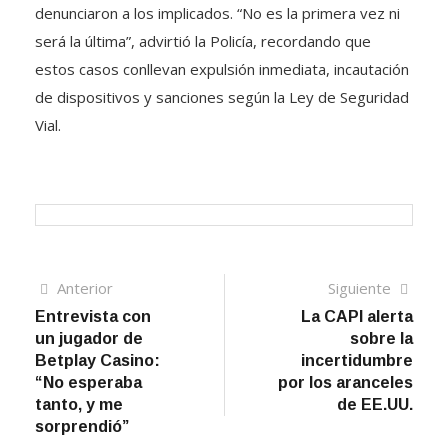
denunciaron a los implicados. “No es la primera vez ni
será la última”, advirtió la Policía, recordando que
estos casos conllevan expulsión inmediata, incautación
de dispositivos y sanciones según la Ley de Seguridad
Vial.
Navegación
Artículo
Sigui
Anterior
Siguiente
anterior
artíc
Entrevista con
La CAPI alerta
de
un jugador de
sobre la
entradas
Betplay Casino:
incertidumbre
“No esperaba
por los aranceles
tanto, y me
de EE.UU.
sorprendió”