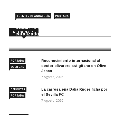
FUENTES DE ANDALUCÍA
PORTADA
Cazan ‘in fraganti’ a ladrones de
RECIENTES
catalizadores
7 Agosto, 2026
Reconocimiento internacional al
PORTADA
sector olivarero astigitano en Olive
SOCIEDAD
Japan
7 Agosto, 2026
La carrosaleña Dalía Ruger ficha por
DEPORTES
el Sevilla FC
PORTADA
7 Agosto, 2026