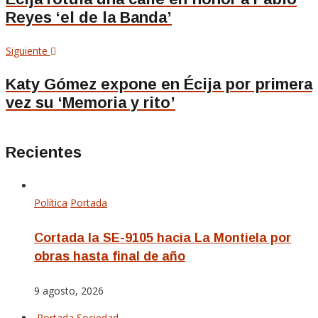
Reyes ‘el de la Banda’
entradas
Siguiente
Siguiente
artículo
Katy Gómez expone en Écija por primera
vez su ‘Memoria y rito’
Recientes
Política
Portada
Cortada la SE-9105 hacia La Montiela por
obras hasta final de año
9 agosto, 2026
Portada
Sociedad