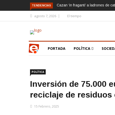
Cazan ‘in fraganti’ a ladrones de ca
TENDENCIAS
agosto 7, 2026
El tiempo
PORTADA
POLÍTICA
SOCIE
POLÍTICA
Inversión de 75.000 e
reciclaje de residuos 
15 Febrero, 2025