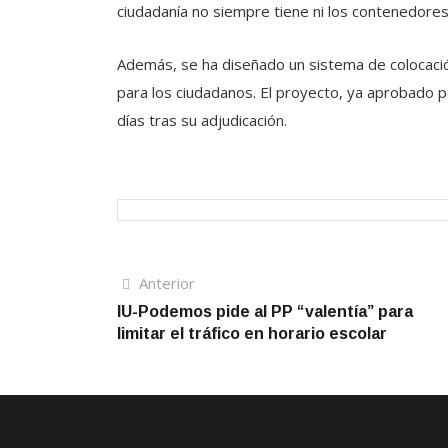
ciudadanía no siempre tiene ni los contenedores s
Además, se ha diseñado un sistema de colocación
para los ciudadanos. El proyecto, ya aprobado p
días tras su adjudicación.
Navegación
Artículo
Anterior
anterior
IU-Podemos pide al PP “valentía” para
de
limitar el tráfico en horario escolar
entradas