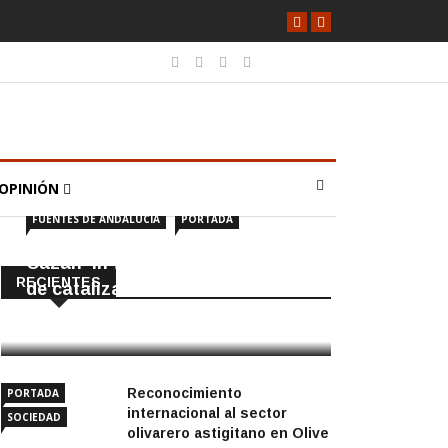
OPINIÓN
FUENTES DE ANDALUCÍA
PORTADA
Cazan ‘in fraganti’ a ladrones
RECIENTES
de catalizadores
7 Agosto, 2026
Reconocimiento
PORTADA
internacional al sector
SOCIEDAD
olivarero astigitano en Olive