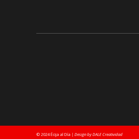
© 2024 Écija al Día
| Design by DALE Creatividad