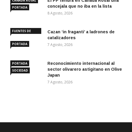
El PP tendrá en Cañada Rosal una
CAÑADA ROSAL
concejala que no iba en la lista
PORTADA
8 Agosto, 2026
FUENTES DE
Cazan ‘in fraganti’ a ladrones de
ANDALUCÍA
catalizadores
PORTADA
7 Agosto, 2026
Reconocimiento internacional al
PORTADA
sector olivarero astigitano en Olive
SOCIEDAD
Japan
7 Agosto, 2026