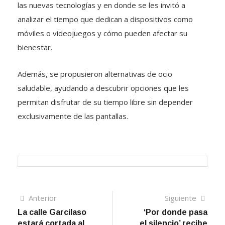
las nuevas tecnologías y en donde se les invitó a
analizar el tiempo que dedican a dispositivos como
móviles o videojuegos y cómo pueden afectar su
bienestar.
Además, se propusieron alternativas de ocio
saludable, ayudando a descubrir opciones que les
permitan disfrutar de su tiempo libre sin depender
exclusivamente de las pantallas.
Navegación
Artículo
Sigui
Anterior
Siguiente
anterior
artíc
La calle Garcilaso
‘Por donde pasa
de
estará cortada al
el silencio’ recibe