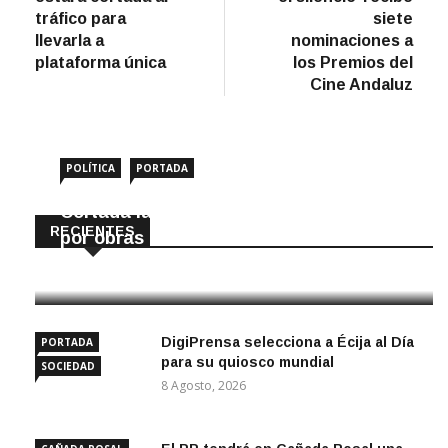
entradas
tráfico para
siete
llevarla a
nominaciones a
plataforma única
los Premios del
Cine Andaluz
POLÍTICA
PORTADA
Cortada la SE-9105 hacia La Montiela
RECIENTES
por obras hasta final de año
9 Agosto, 2026
DigiPrensa selecciona a Écija al Día
PORTADA
para su quiosco mundial
SOCIEDAD
8 Agosto, 2026