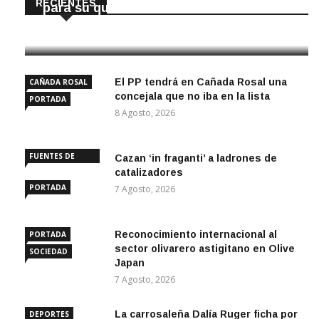
RECIENTES
para su quiosco mundial
8 Agosto, 2026
El PP tendrá en Cañada Rosal una
CAÑADA ROSAL
concejala que no iba en la lista
PORTADA
8 Agosto, 2026
FUENTES DE
Cazan ‘in fraganti’ a ladrones de
ANDALUCÍA
catalizadores
PORTADA
7 Agosto, 2026
Reconocimiento internacional al
PORTADA
sector olivarero astigitano en Olive
SOCIEDAD
Japan
7 Agosto, 2026
La carrosaleña Dalía Ruger ficha por
DEPORTES