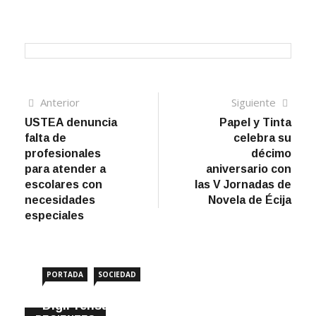
Navegación
Artículo
Sigui
Anterior
Siguiente
anterior
artíc
USTEA denuncia
Papel y Tinta
de
falta de
celebra su
entradas
profesionales
décimo
para atender a
aniversario con
escolares con
las V Jornadas de
necesidades
Novela de Écija
especiales
PORTADA
SOCIEDAD
DigiPrensa selecciona a Écija al Día