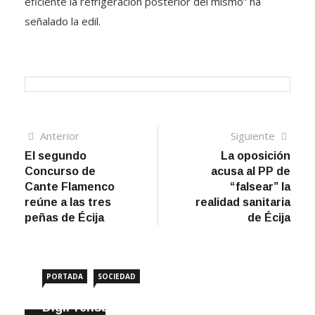
eficiente la refrigeración posterior del mismo” ha
señalado la edil.
Navegación
Artículo
Sigui
Anterior
Siguiente
anterior
artíc
El segundo
La oposición
de
Concurso de
acusa al PP de
entradas
Cante Flamenco
“falsear” la
reúne a las tres
realidad sanitaria
peñas de Écija
de Écija
PORTADA
SOCIEDAD
DigiPrensa selecciona a Écija al Día