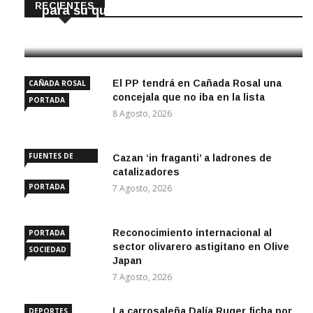
RECIENTES
para su quiosco mundial
8 Agosto, 2026
El PP tendrá en Cañada Rosal una
CAÑADA ROSAL
concejala que no iba en la lista
PORTADA
8 Agosto, 2026
FUENTES DE
Cazan ‘in fraganti’ a ladrones de
ANDALUCÍA
catalizadores
PORTADA
7 Agosto, 2026
Reconocimiento internacional al
PORTADA
sector olivarero astigitano en Olive
SOCIEDAD
Japan
7 Agosto, 2026
La carrosaleña Dalía Ruger ficha por
DEPORTES