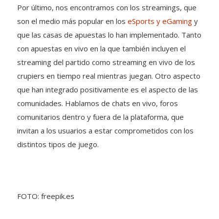
Por último, nos encontramos con los streamings, que
son el medio más popular en los
eSports y eGaming
y
que las casas de apuestas lo han implementado. Tanto
con apuestas en vivo en la que también incluyen el
streaming del partido como streaming en vivo de los
crupiers en tiempo real mientras juegan. Otro aspecto
que han integrado positivamente es el aspecto de las
comunidades. Hablamos de chats en vivo, foros
comunitarios dentro y fuera de la plataforma, que
invitan a los usuarios a estar comprometidos con los
distintos tipos de juego.
FOTO: freepik.es