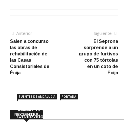
Navegación
Artículo
Sigui
Anterior
Siguiente
anterior
artíc
Salen a concurso
El Seprona
de
las obras de
sorprende a un
entradas
rehabilitación de
grupo de furtivos
las Casas
con 75 tórtolas
Consistoriales de
en un coto de
Écija
Écija
FUENTES DE ANDALUCÍA
PORTADA
Cazan ‘in fraganti’ a ladrones de
RECIENTES
catalizadores
7 Agosto, 2026