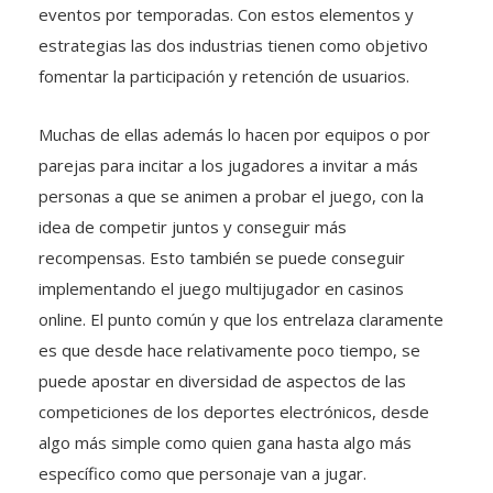
eventos por temporadas. Con estos elementos y
estrategias las dos industrias tienen como objetivo
fomentar la participación y retención de usuarios.
Muchas de ellas además lo hacen por equipos o por
parejas para incitar a los jugadores a invitar a más
personas a que se animen a probar el juego, con la
idea de competir juntos y conseguir más
recompensas. Esto también se puede conseguir
implementando el juego multijugador en casinos
online. El punto común y que los entrelaza claramente
es que desde hace relativamente poco tiempo, se
puede apostar en diversidad de aspectos de las
competiciones de los deportes electrónicos, desde
algo más simple como quien gana hasta algo más
específico como que personaje van a jugar.