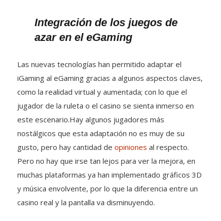
Integración de los juegos de
azar en el eGaming
Las nuevas tecnologías han permitido adaptar el
iGaming al eGaming gracias a algunos aspectos claves,
como la realidad virtual y aumentada; con lo que el
jugador de la ruleta o el casino se sienta inmerso en
este escenario.Hay algunos jugadores más
nostálgicos que esta adaptación no es muy de su
gusto, pero hay cantidad de
opiniones
al respecto.
Pero no hay que irse tan lejos para ver la mejora, en
muchas plataformas ya han implementado gráficos 3D
y música envolvente, por lo que la diferencia entre un
casino real y la pantalla va disminuyendo.