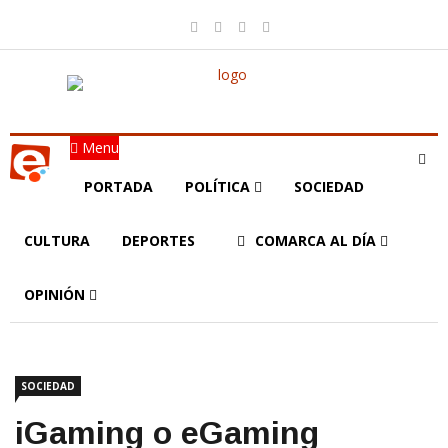
Menu
PORTADA
POLÍTICA
SOCIEDAD
CULTURA
DEPORTES
COMARCA AL DÍA
OPINIÓN
SOCIEDAD
iGaming o eGaming