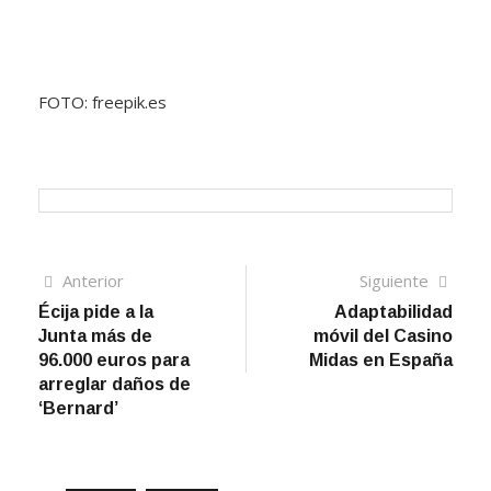
FOTO: freepik.es
Navegación
Artículo
Sigui
Anterior
Siguiente
anterior
artíc
Écija pide a la
Adaptabilidad
de
Junta más de
móvil del Casino
entradas
96.000 euros para
Midas en España
arreglar daños de
‘Bernard’