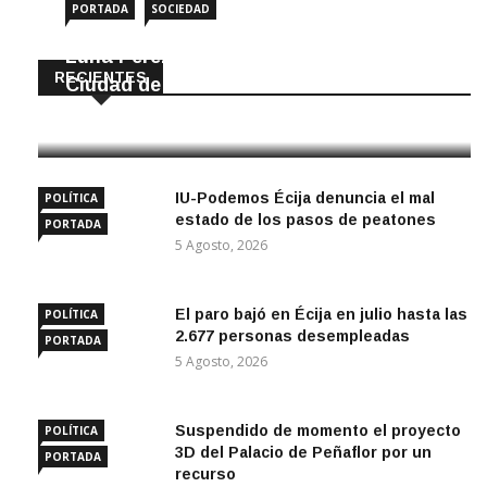
PORTADA
SOCIEDAD
Luna Pérez Flores viste de Feria a la
RECIENTES
Ciudad de las Torres
5 Agosto, 2026
IU-Podemos Écija denuncia el mal
POLÍTICA
estado de los pasos de peatones
PORTADA
5 Agosto, 2026
El paro bajó en Écija en julio hasta las
POLÍTICA
2.677 personas desempleadas
PORTADA
5 Agosto, 2026
Suspendido de momento el proyecto
POLÍTICA
3D del Palacio de Peñaflor por un
PORTADA
recurso