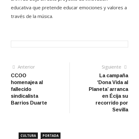
educativa que pretende educar emociones y valores a
través de la música.
Navegación
Artículo
Sigui
Anterior
Siguiente
anterior
artíc
CCOO
La campaña
de
homenajea al
‘Dona Vida al
entradas
fallecido
Planeta’ arranca
sindicalista
en Écija su
Barrios Duarte
recorrido por
Sevilla
CULTURA
PORTADA