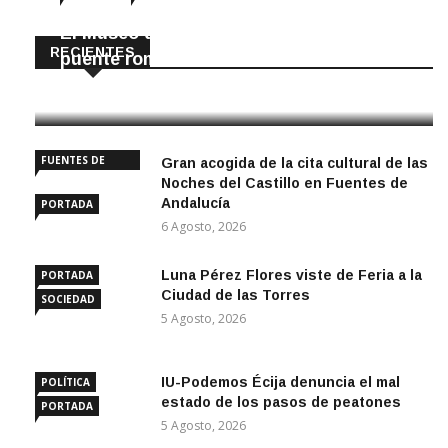
El Museo de Écija enseña a construir un
RECIENTES
puente romano
6 Agosto, 2026
FUENTES DE
Gran acogida de la cita cultural de las
ANDALUCÍA
Noches del Castillo en Fuentes de
Andalucía
PORTADA
6 Agosto, 2026
Luna Pérez Flores viste de Feria a la
PORTADA
Ciudad de las Torres
SOCIEDAD
5 Agosto, 2026
IU-Podemos Écija denuncia el mal
POLÍTICA
estado de los pasos de peatones
PORTADA
5 Agosto, 2026