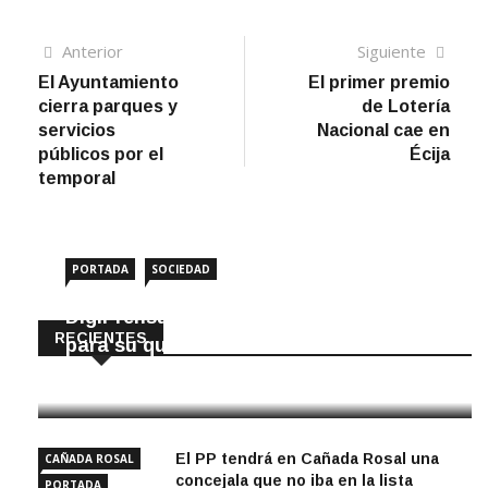
Navegación
Artículo
Sigui
Anterior
Siguiente
anterior
artíc
El Ayuntamiento
El primer premio
de
cierra parques y
de Lotería
entradas
servicios
Nacional cae en
públicos por el
Écija
temporal
PORTADA
SOCIEDAD
DigiPrensa selecciona a Écija al Día
RECIENTES
para su quiosco mundial
8 Agosto, 2026
El PP tendrá en Cañada Rosal una
CAÑADA ROSAL
concejala que no iba en la lista
PORTADA