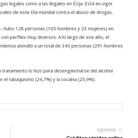
as legales como a las ilegales en Écija. Está en vigor
locales de este Día mundial contra el abuso de drogas.
os – hubo 128 personas (105 hombres y 23 mujeres) en
, con perfiles muy diversos. A lo largo de ese año, el
ndencia atendió a un total de 345 personas (291 hombres
n tratamiento lo hizo para desengancharse del alcohol
r el tabaquismo (24,7%) y la cocaína (23,9%).
Siguien
Siguiente
artículo