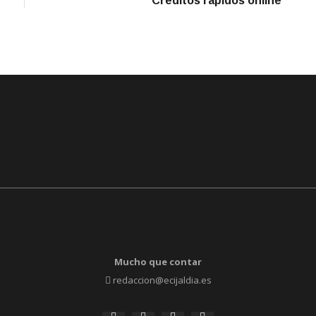
Créditos rápidos online
Mucho que contar
redaccion@ecijaldia.es