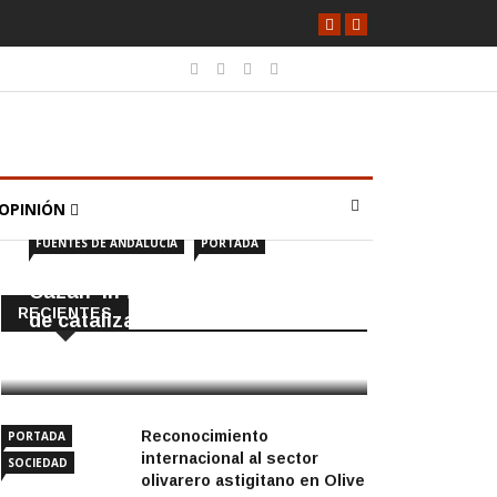
OPINIÓN
FUENTES DE ANDALUCÍA
PORTADA
Cazan ‘in fraganti’ a ladrones
RECIENTES
de catalizadores
7 Agosto, 2026
Reconocimiento
PORTADA
internacional al sector
SOCIEDAD
olivarero astigitano en Olive