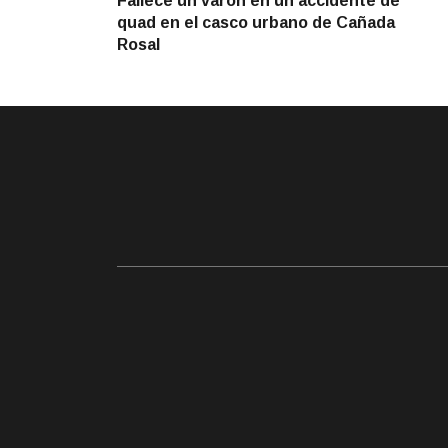
Fallece un varón en un accidente de
de
quad en el casco urbano de Cañada
entradas
Rosal