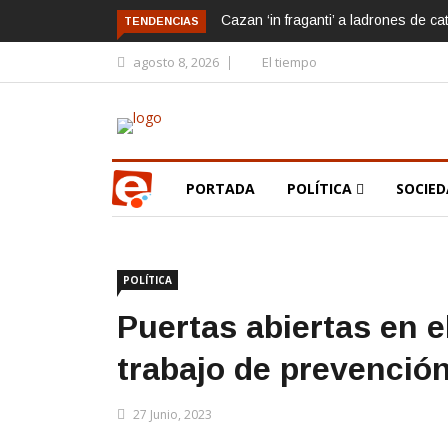
Cazan ‘in fraganti’ a ladrones de ca
TENDENCIAS
agosto 8, 2026
El tiempo
PORTADA
POLÍTICA
SOCIE
POLÍTICA
Puertas abiertas en e
trabajo de prevenció
27 Junio, 2023