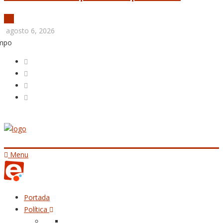
agosto 6, 2026
empo
Menu
Portada
Política