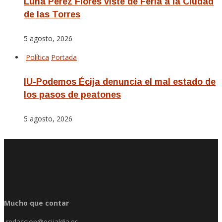
Luna Pérez Flores viste de Feria a la Ciudad
de las Torres
5 agosto, 2026
Política
Portada
IU-Podemos Écija denuncia el mal estado de
los pasos de peatones
5 agosto, 2026
Mucho que contar
redaccion@ecijaldia.es