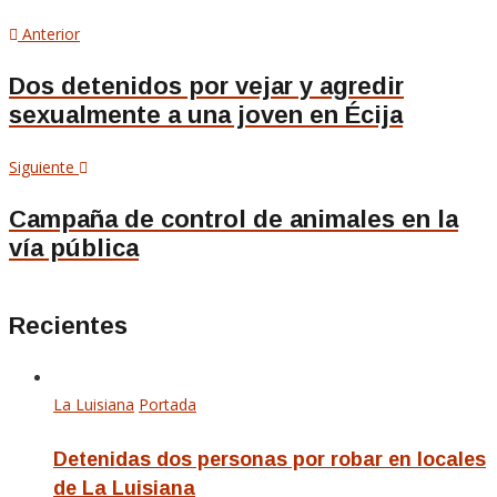
Navegación
Artículo
Anterior
anterior
de
Dos detenidos por vejar y agredir
sexualmente a una joven en Écija
entradas
Siguiente
Siguiente
artículo
Campaña de control de animales en la
vía pública
Recientes
La Luisiana
Portada
Detenidas dos personas por robar en locales
de La Luisiana