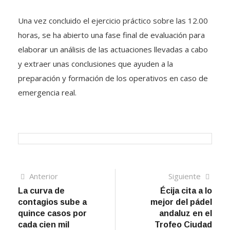
Una vez concluido el ejercicio práctico sobre las 12.00
horas, se ha abierto una fase final de evaluación para
elaborar un análisis de las actuaciones llevadas a cabo
y extraer unas conclusiones que ayuden a la
preparación y formación de los operativos en caso de
emergencia real.
Navegación
Artículo
Sigui
Anterior
Siguiente
anterior
artíc
La curva de
Écija cita a lo
de
contagios sube a
mejor del pádel
entradas
quince casos por
andaluz en el
cada cien mil
Trofeo Ciudad