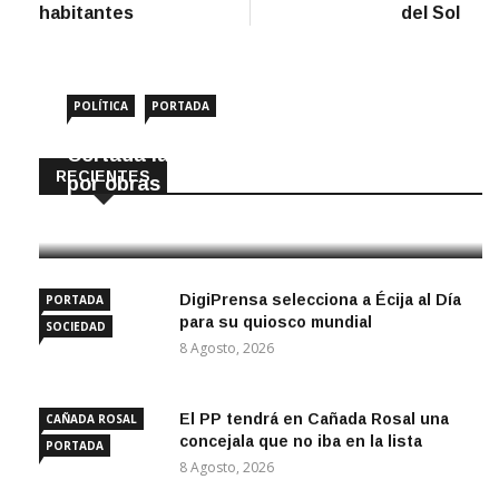
habitantes
del Sol
POLÍTICA
PORTADA
Cortada la SE-9105 hacia La Montiela
RECIENTES
por obras hasta final de año
9 Agosto, 2026
DigiPrensa selecciona a Écija al Día
PORTADA
para su quiosco mundial
SOCIEDAD
8 Agosto, 2026
El PP tendrá en Cañada Rosal una
CAÑADA ROSAL
concejala que no iba en la lista
PORTADA
8 Agosto, 2026