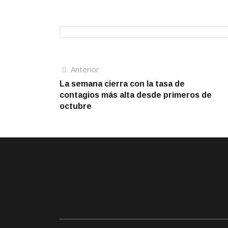
Navegación
Artículo
Anterior
anterior
La semana cierra con la tasa de
de
contagios más alta desde primeros de
entradas
octubre