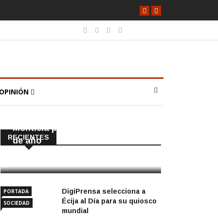
OPINIÓN
POLÍTICA
PORTADA
Cortada la SE-9105 hacia La
Montiela por obras hasta final
RECIENTES
de año
9 Agosto, 2026
DigiPrensa selecciona a
PORTADA
Écija al Día para su quiosco
SOCIEDAD
mundial