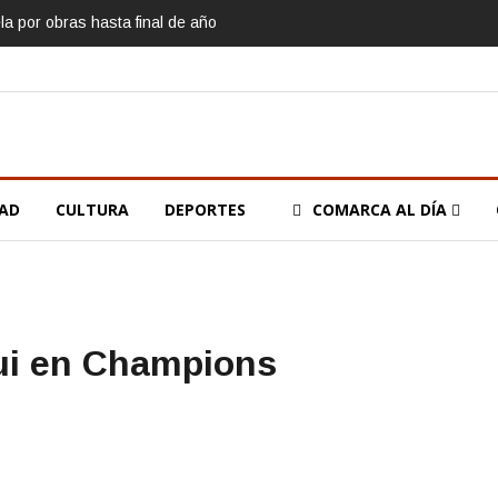
la por obras hasta final de año
DAD
CULTURA
DEPORTES
COMARCA AL DÍA
gui en Champions