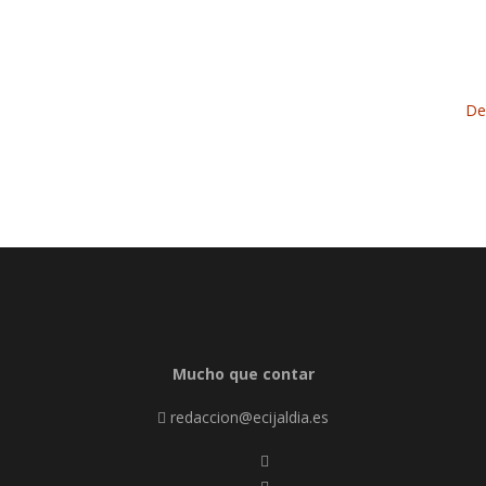
De
Mucho que contar
redaccion@ecijaldia.es