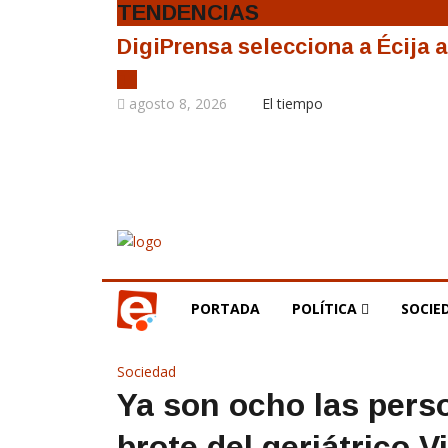
TENDENCIAS
DigiPrensa selecciona a Écija 
agosto 8, 2026
El tiempo
PORTADA
POLÍTICA
SOCIE
Sociedad
Ya son ocho las perso
brote del geriátrico Vi