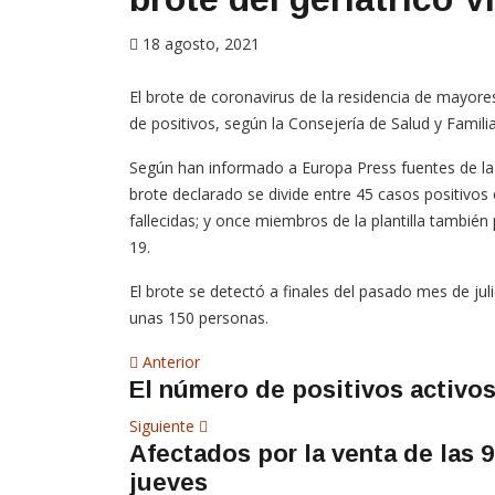
18 agosto, 2021
El brote de coronavirus de la residencia de mayores
de positivos, según la Consejería de Salud y Familia
Según han informado a Europa Press fuentes de la ci
brote declarado se divide entre 45 casos positivos 
fallecidas; y once miembros de la plantilla también
19.
El brote se detectó a finales del pasado mes de juli
unas 150 personas.
Navegación
Artículo
Anterior
El número de positivos activos
anterior
de
Siguiente
Siguiente
entradas
Afectados por la venta de las 
artículo
jueves