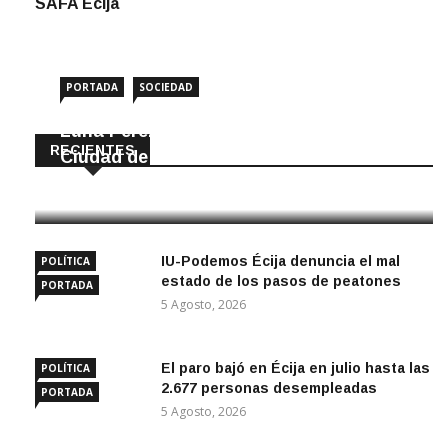
SAFA Écija
PORTADA
SOCIEDAD
Luna Pérez Flores viste de Feria a la
RECIENTES
Ciudad de las Torres
5 Agosto, 2026
IU-Podemos Écija denuncia el mal
POLÍTICA
estado de los pasos de peatones
PORTADA
5 Agosto, 2026
El paro bajó en Écija en julio hasta las
POLÍTICA
2.677 personas desempleadas
PORTADA
5 Agosto, 2026