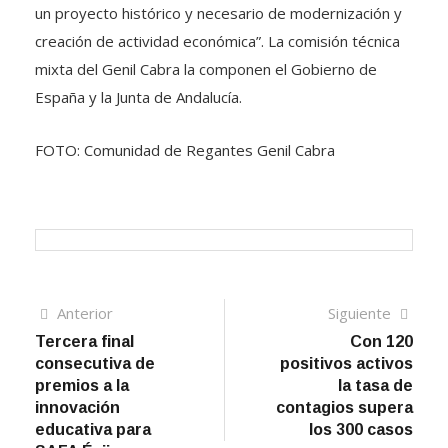
un proyecto histórico y necesario de modernización y
creación de actividad económica”. La comisión técnica
mixta del Genil Cabra la componen el Gobierno de
España y la Junta de Andalucía.
FOTO: Comunidad de Regantes Genil Cabra
Navegación
Artículo
Sigui
Anterior
Siguiente
anterior
artíc
Tercera final
Con 120
de
consecutiva de
positivos activos
entradas
premios a la
la tasa de
innovación
contagios supera
educativa para
los 300 casos