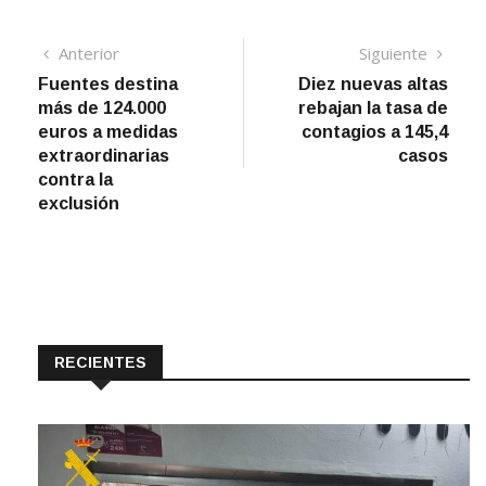
Navegación
Artículo
Sigui
Anterior
Siguiente
anterior
artíc
Fuentes destina
Diez nuevas altas
de
más de 124.000
rebajan la tasa de
entradas
euros a medidas
contagios a 145,4
extraordinarias
casos
contra la
exclusión
RECIENTES