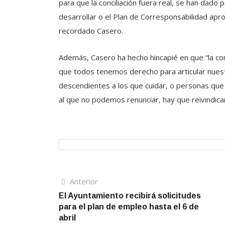
para que la conciliación fuera real, se han dado
desarrollar o el Plan de Corresponsabilidad apr
recordado Casero.
Además, Casero ha hecho hincapié en que “la conc
que todos tenemos derecho para articular nues
descendientes a los que cuidar, o personas que
al que no podemos renunciar, hay que reivindicarl
Navegación
Artículo
Anterior
anterior
El Ayuntamiento recibirá solicitudes
de
para el plan de empleo hasta el 6 de
entradas
abril