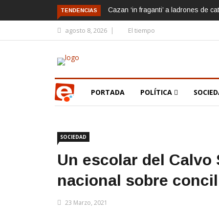
Cazan ‘in fraganti’ a ladrones de ca
TENDENCIAS
agosto 8, 2026
El tiempo
PORTADA
POLÍTICA
SOCIE
SOCIEDAD
Un escolar del Calvo
nacional sobre concil
23 Marzo, 2021