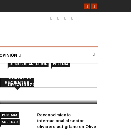
OPINIÓN
FUENTES DE ANDALUCÍA
PORTADA
Cazan ‘in fraganti’ a ladrones
RECIENTES
de catalizadores
7 Agosto, 2026
Reconocimiento
PORTADA
internacional al sector
SOCIEDAD
olivarero astigitano en Olive