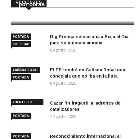
RECIENTES
por obras hasta final de año
9 Agosto, 2026
DigiPrensa selecciona a Écija al Día
PORTADA
para su quiosco mundial
SOCIEDAD
8 Agosto, 2026
El PP tendrá en Cañada Rosal una
CAÑADA ROSAL
concejala que no iba en la lista
PORTADA
8 Agosto, 2026
FUENTES DE
Cazan ‘in fraganti’ a ladrones de
ANDALUCÍA
catalizadores
PORTADA
7 Agosto, 2026
Reconocimiento internacional al
PORTADA