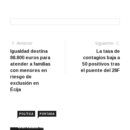
Navegación
Artículo
Sigui
Anterior
Siguiente
anterior
artíc
Igualdad destina
La tasa de
de
88.800 euros para
contagios baja a
entradas
atender a familias
50 positivos tras
con menores en
el puente del 28F
riesgo de
exclusión en
Écija
POLÍTICA
PORTADA
Cortada la SE-9105 hacia La Montiela