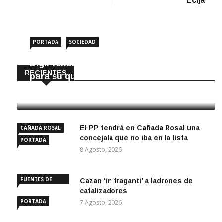
Écija
PORTADA
SOCIEDAD
DigiPrensa selecciona a Écija al Día
RECIENTES
para su quiosco mundial
8 Agosto, 2026
El PP tendrá en Cañada Rosal una
CAÑADA ROSAL
concejala que no iba en la lista
PORTADA
8 Agosto, 2026
FUENTES DE
Cazan ‘in fraganti’ a ladrones de
ANDALUCÍA
catalizadores
PORTADA
7 Agosto, 2026