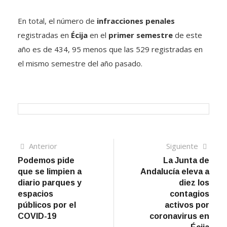
En total, el número de
infracciones penales
registradas en
Écija
en el
primer semestre
de este
año es de 434, 95 menos que las 529 registradas en
el mismo semestre del año pasado.
Navegación
Artículo
Sigui
Anterior
Siguiente
anterior
artíc
Podemos pide
La Junta de
de
que se limpien a
Andalucía eleva a
entradas
diario parques y
diez los
espacios
contagios
públicos por el
activos por
COVID-19
coronavirus en