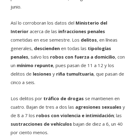
junio.
Así lo corroboran los datos del
Ministerio del
Interior
acerca de las
infracciones penales
cometidas en ese semestre. Los
delitos
, en líneas
generales,
descienden
en todas las
tipologías
penales
, salvo los
robos con fuerza a domicilio
, con
un
mínimo repunte
, pues pasan de 11 a 12 y los
delitos de
lesiones
y
riña tumultuaria
, que pasan de
cinco a seis.
Los delitos por
tráfico de drogas
se mantienen en
cuatro. Bajan de tres a dos las
agresiones sexuales
y
de 8 a 7 los
robos con
violencia e intimidación
; las
sustracciones de vehículos
bajan de diez a 6, un 40
por ciento menos.