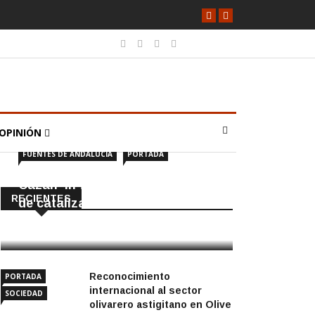
OPINIÓN
FUENTES DE ANDALUCÍA
PORTADA
Cazan ‘in fraganti’ a ladrones
RECIENTES
de catalizadores
7 Agosto, 2026
Reconocimiento
PORTADA
internacional al sector
SOCIEDAD
olivarero astigitano en Olive