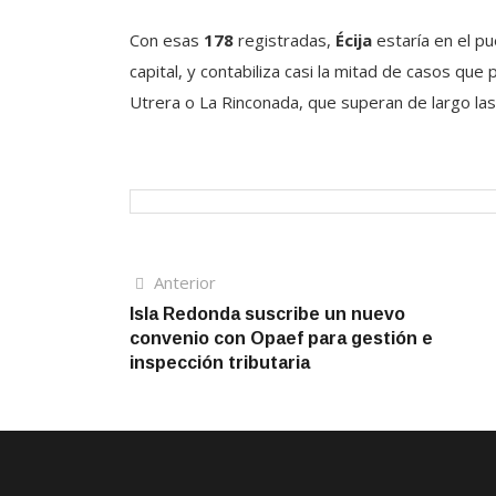
Con esas
178
registradas,
Écija
estaría en el pu
capital, y contabiliza casi la mitad de casos q
Utrera o La Rinconada, que superan de largo las
Navegación
Artículo
Anterior
anterior
Isla Redonda suscribe un nuevo
de
convenio con Opaef para gestión e
entradas
inspección tributaria