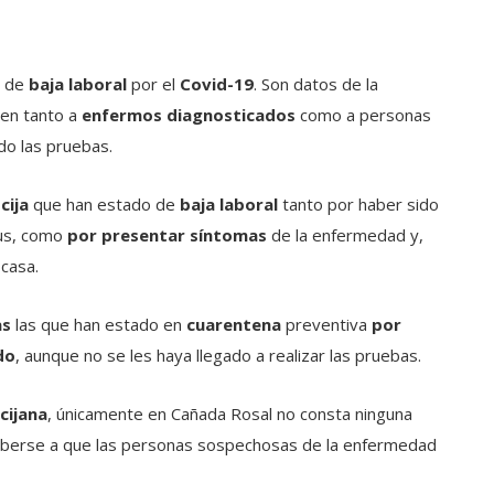
o de
baja laboral
por el
Covid-19
. Son datos de la
yen tanto a
enfermos diagnosticados
como a personas
do las pruebas.
cija
que han estado de
baja laboral
tanto por haber sido
us, como
por presentar síntomas
de la enfermedad y,
casa.
as
las que han estado en
cuarentena
preventiva
por
do
, aunque no se les haya llegado a realizar las pruebas.
cijana
, únicamente en Cañada Rosal no consta ninguna
deberse a que las personas sospechosas de la enfermedad