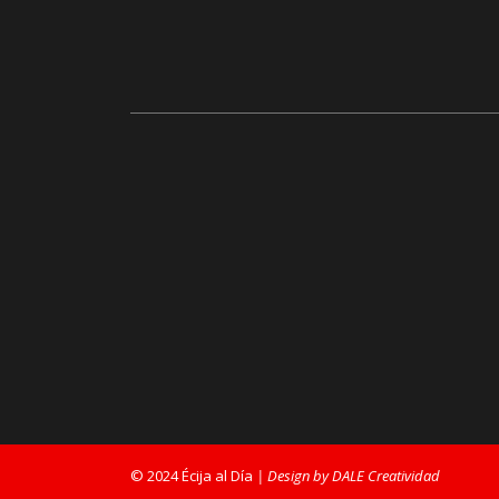
© 2024 Écija al Día
| Design by DALE Creatividad