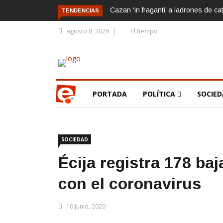
Cazan ‘in fraganti’ a ladrones de ca
TENDENCIAS
agosto 8, 2026
El tiempo
PORTADA
POLÍTICA
SOCIE
SOCIEDAD
Écija registra 178 ba
con el coronavirus
10 Junio, 2020