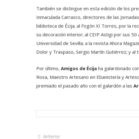
También se distingue en esta edición de los p
Inmaculada Carrasco, directores de las Jornadas 
biblioteca de Écija; al Fogón XI Torres, por la r
su decoración interior; al CEIP Astigi por sus 50 añ
Universidad de Sevilla; a la revista Ahora Magaz
Dolor y Traspaso, Sergio Martín Gutiérrez; y al
Por último,
Amigos de Écija
ha galardonado co
Rosa, Maestro Artesano en Ebanistería y Arteso
premiado el pasado año con el galardón a las
Ar
Navegación
Artículo
Anterior