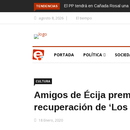
El PP tendrá en Cañada Rosal una c
TENDENCIAS
agosto 8, 2026
El tiempo
PORTADA
POLÍTICA
SOCIE
CULTURA
Amigos de Écija premi
recuperación de ‘Los
18 Enero, 2020