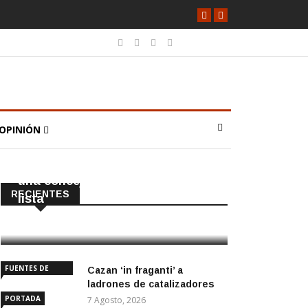
OPINIÓN
CAÑADA ROSAL
PORTADA
El PP tendrá en Cañada Rosal
una concejala que no iba en la
RECIENTES
lista
8 Agosto, 2026
FUENTES DE
Cazan ‘in fraganti’ a
ANDALUCÍA
ladrones de catalizadores
PORTADA
7 Agosto, 2026