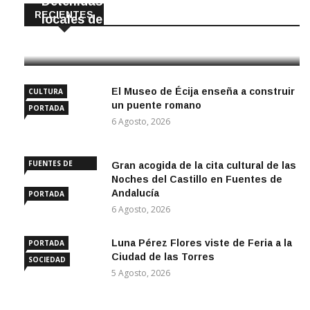
Detenidas dos personas por robar en
RECIENTES
locales de La Luisiana
6 Agosto, 2026
El Museo de Écija enseña a construir
CULTURA
un puente romano
PORTADA
6 Agosto, 2026
FUENTES DE
Gran acogida de la cita cultural de las
ANDALUCÍA
Noches del Castillo en Fuentes de
Andalucía
PORTADA
6 Agosto, 2026
Luna Pérez Flores viste de Feria a la
PORTADA
Ciudad de las Torres
SOCIEDAD
5 Agosto, 2026