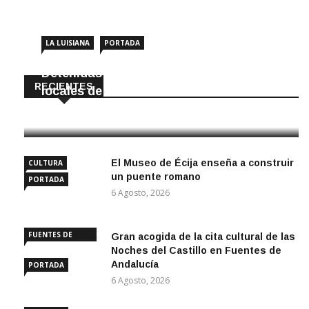
LA LUISIANA
PORTADA
Detenidas dos personas por robar en
RECIENTES
locales de La Luisiana
6 Agosto, 2026
El Museo de Écija enseña a construir
CULTURA
un puente romano
PORTADA
6 Agosto, 2026
FUENTES DE
Gran acogida de la cita cultural de las
ANDALUCÍA
Noches del Castillo en Fuentes de
Andalucía
PORTADA
6 Agosto, 2026