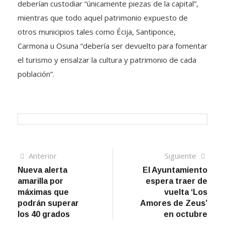
deberían custodiar “únicamente piezas de la capital”,
mientras que todo aquel patrimonio expuesto de
otros municipios tales como Écija, Santiponce,
Carmona u Osuna “debería ser devuelto para fomentar
el turismo y ensalzar la cultura y patrimonio de cada
población”.
Navegación
Artículo
Sigui
Anterior
Siguiente
anterior
artíc
Nueva alerta
El Ayuntamiento
de
amarilla por
espera traer de
entradas
máximas que
vuelta ‘Los
podrán superar
Amores de Zeus’
los 40 grados
en octubre