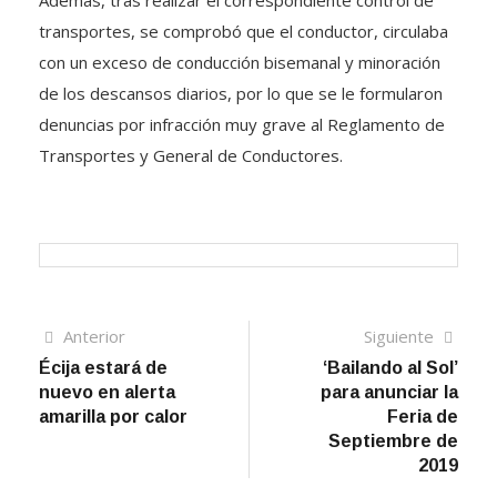
Además, tras realizar el correspondiente control de
transportes, se comprobó que el conductor, circulaba
con un exceso de conducción bisemanal y minoración
de los descansos diarios, por lo que se le formularon
denuncias por infracción muy grave al Reglamento de
Transportes y General de Conductores.
Navegación
Artículo
Sigui
Anterior
Siguiente
anterior
artíc
Écija estará de
‘Bailando al Sol’
de
nuevo en alerta
para anunciar la
entradas
amarilla por calor
Feria de
Septiembre de
2019