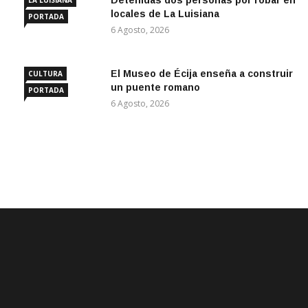
Detenidas dos personas por robar en
LA LUISIANA
locales de La Luisiana
PORTADA
6 Agosto, 2026
El Museo de Écija enseña a construir
CULTURA
un puente romano
PORTADA
6 Agosto, 2026