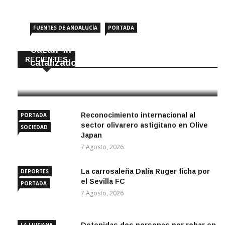
FUENTES DE ANDALUCÍA
PORTADA
Cazan ‘in fraganti’ a ladrones de
RECIENTES
catalizadores
7 Agosto, 2026
Reconocimiento internacional al
PORTADA
sector olivarero astigitano en Olive
SOCIEDAD
Japan
7 Agosto, 2026
La carrosaleña Dalía Ruger ficha por
DEPORTES
el Sevilla FC
PORTADA
7 Agosto, 2026