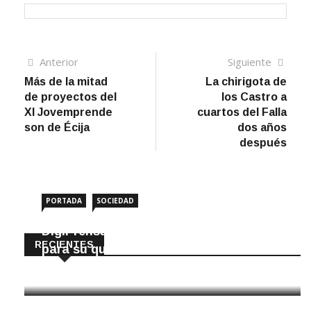
Navegación
Artículo
Sigui
Anterior
Siguiente
anterior
artíc
Más de la mitad
La chirigota de
de
de proyectos del
los Castro a
entradas
XI Jovemprende
cuartos del Falla
son de Écija
dos años
después
PORTADA
SOCIEDAD
DigiPrensa selecciona a Écija al Día
RECIENTES
para su quiosco mundial
8 Agosto, 2026