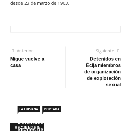
desde 23 de marzo de 1963.
Navegación
Artículo
Sigui
Anterior
Siguiente
anterior
artíc
Migue vuelve a
Detenidos en
de
casa
Écija miembros
entradas
de organización
de explotación
sexual
LA LUISIANA
PORTADA
Detenidas dos personas por robar en
RECIENTES
locales de La Luisiana