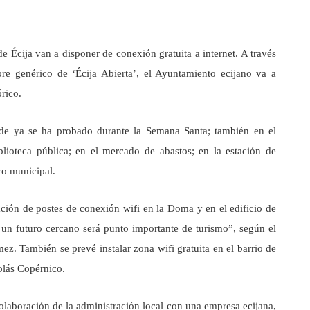
 Écija van a disponer de conexión gratuita a internet. A través
re genérico de ‘Écija Abierta’, el Ayuntamiento ecijano va a
órico.
nde ya se ha probado durante la Semana Santa; también en el
blioteca pública; en el mercado de abastos; en la estación de
tro municipal.
alación de postes de conexión wifi en la Doma y en el edificio de
 un futuro cercano será punto importante de turismo”, según el
z. También se prevé instalar zona wifi gratuita en el barrio de
olás Copérnico.
colaboración de la administración local con una empresa ecijana,