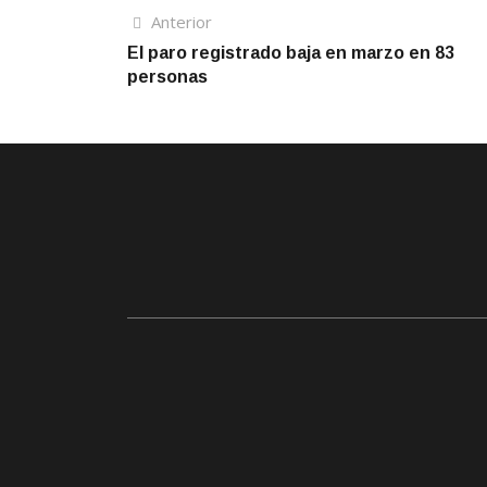
Navegación
Artículo
Anterior
anterior
El paro registrado baja en marzo en 83
de
personas
entradas