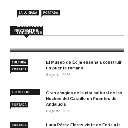
LA LUISIANA
PORTADA
Detenidas dos personas por robar en
RECIENTES
locales de La Luisiana
6 Agosto, 2026
El Museo de Écija enseña a construir
CULTURA
un puente romano
PORTADA
6 Agosto, 2026
FUENTES DE
Gran acogida de la cita cultural de las
ANDALUCÍA
Noches del Castillo en Fuentes de
Andalucía
PORTADA
6 Agosto, 2026
Luna Pérez Flores viste de Feria a la
PORTADA