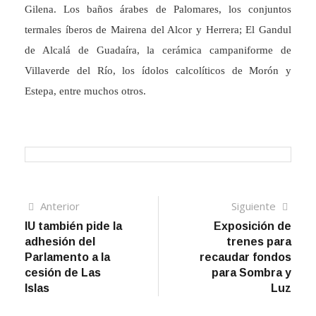
Gilena. Los baños árabes de Palomares, los conjuntos
termales íberos de Mairena del Alcor y Herrera; El Gandul
de Alcalá de Guadaíra, la cerámica campaniforme de
Villaverde del Río, los ídolos calcolíticos de Morón y
Estepa, entre muchos otros.
Navegación
Artículo
Sigui
Anterior
Siguiente
anterior
artíc
IU también pide la
Exposición de
de
adhesión del
trenes para
entradas
Parlamento a la
recaudar fondos
cesión de Las
para Sombra y
Islas
Luz