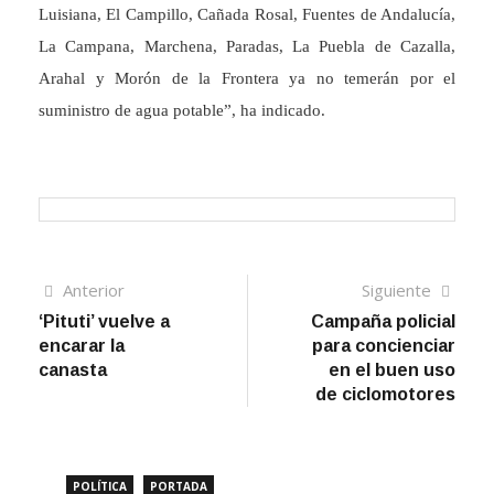
Luisiana, El Campillo, Cañada Rosal, Fuentes de Andalucía,
La Campana, Marchena, Paradas, La Puebla de Cazalla,
Arahal y Morón de la Frontera ya no temerán por el
suministro de agua potable”, ha indicado.
Navegación
Artículo
Sigui
Anterior
Siguiente
anterior
artíc
‘Pituti’ vuelve a
Campaña policial
de
encarar la
para concienciar
entradas
canasta
en el buen uso
de ciclomotores
POLÍTICA
PORTADA