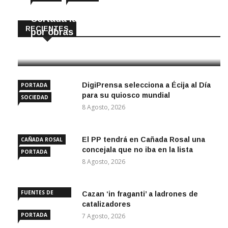
Cortada la SE-9105 hacia La Montiela
RECIENTES
por obras hasta final de año
9 Agosto, 2026
DigiPrensa selecciona a Écija al Día
PORTADA
para su quiosco mundial
SOCIEDAD
8 Agosto, 2026
El PP tendrá en Cañada Rosal una
CAÑADA ROSAL
concejala que no iba en la lista
PORTADA
8 Agosto, 2026
FUENTES DE
Cazan ‘in fraganti’ a ladrones de
ANDALUCÍA
catalizadores
PORTADA
7 Agosto, 2026