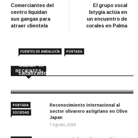
anterior
artíc
Comerciantes del
El grupo vocal
de
centro liquidan
Istygia actúa en
entradas
sus gangas para
un encuentro de
atraer clientela
corales en Palma
FUENTES DE ANDALUCÍA
PORTADA
Cazan ‘in fraganti’ a ladrones de
RECIENTES
catalizadores
7 Agosto, 2026
Reconocimiento internacional al
PORTADA
sector olivarero astigitano en Olive
SOCIEDAD
Japan
7 Agosto, 2026